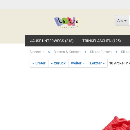
Alle
JAUSE UNTERWEGS (218)
TRINKFLASCHEN (125)
»
»
»
Startseite
Backen & Kochen
Silikonformen
Silik
« Erster
« zurück
weiter »
Letzter »
10
Artikel in