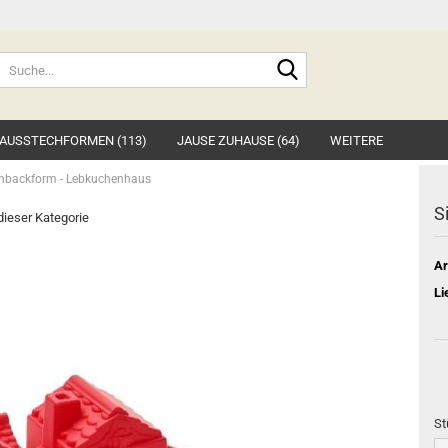
Suche...
AUSSTECHFORMEN (113)
JAUSE ZUHAUSE (64)
WEITERE
onbackform - Lebkuchenhaus
S
 dieser Kategorie
Ar
Li
St