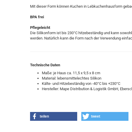
Mit dieser Form können Kuchen in Lebkuchenhausform geback
BPA frei
Pflegeleicht
Die Silikonform ist bis 230°C hitzebeständig und kann sowohl
werden. Natürlich kann die Form nach der Verwendung einfac
Technische Daten
Maße: je Haus ca. 11,5 x 9,5 x 8 cm
Material: lebensmittelechtes Silikon
Kälte- und Hitzebeständig von -40°C bis +230°C
Hersteller:
Mape Distribution & Logistik GmbH, Ebersc
teilen
tweet