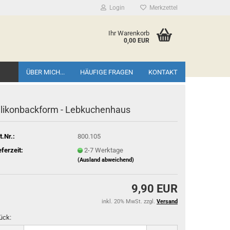
Login
Merkzettel
Ihr Warenkorb
0,00 EUR
ÜBER MICH...
HÄUFIGE FRAGEN
KONTAKT
ilikonbackform - Lebkuchenhaus
t.Nr.:
800.105
eferzeit:
2-7 Werktage
(Ausland abweichend)
9,90 EUR
inkl. 20% MwSt. zzgl.
Versand
ück: