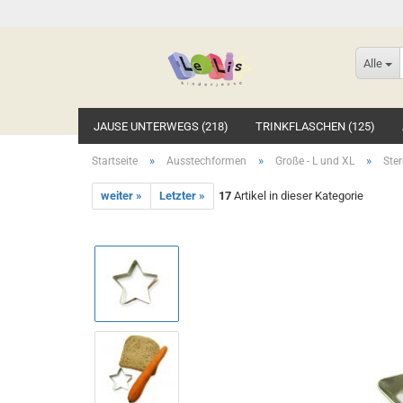
Alle
JAUSE UNTERWEGS (218)
TRINKFLASCHEN (125)
»
»
»
Startseite
Ausstechformen
Große - L und XL
Ster
weiter »
Letzter »
17
Artikel in dieser Kategorie