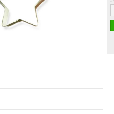
St
St