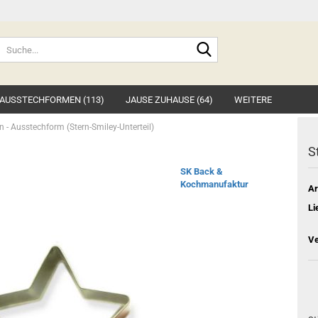
Suche...
AUSSTECHFORMEN (113)
JAUSE ZUHAUSE (64)
WEITERE
n - Ausstechform (Stern-Smiley-Unterteil)
S
SK Back &
Kochmanufaktur
Ar
Li
Ve