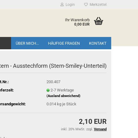
Login
Merkzettel
Ihr Warenkorb
0,00 EUR
ÜBER MICH...
HÄUFIGE FRAGEN
KONTAKT
tern - Ausstechform (Stern-Smiley-Unterteil)
t.Nr.:
200.407
eferzeit:
2-7 Werktage
(Ausland abweichend)
rsandgewicht:
0.014
kg je Stück
2,10 EUR
inkl. 20% MwSt. zzgl.
Versand