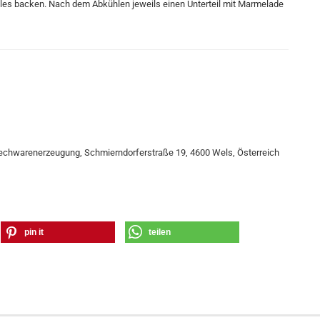
les backen. Nach dem Abkühlen jeweils einen Unterteil mit Marmelade
lechwarenerzeugung, Schmierndorferstraße 19, 4600 Wels, Österreich
pin it
teilen