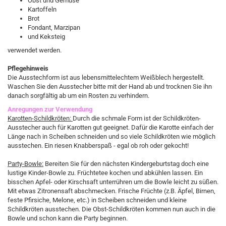
Obst und Gemüse
Kartoffeln
Brot
Fondant, Marzipan
und Keksteig
verwendet werden.
Pflegehinweis
Die Ausstechform ist aus lebensmittelechtem Weißblech hergestellt.
Waschen Sie den Ausstecher bitte mit der Hand ab und trocknen Sie ihn
danach sorgfältig ab um ein Rosten zu verhindern.
Anregungen zur Verwendung
Karotten-Schildkröten:
Durch die schmale Form ist der Schildkröten-
Ausstecher auch für Karotten gut geeignet. Dafür die Karotte einfach der
Länge nach in Scheiben schneiden und so viele Schildkröten wie möglich
ausstechen. Ein riesen Knabberspaß - egal ob roh oder gekocht!
Party-Bowle:
Bereiten Sie für den nächsten Kindergeburtstag doch eine
lustige Kinder-Bowle zu. Früchtetee kochen und abkühlen lassen. Ein
bisschen Apfel- oder Kirschsaft unterrühren um die Bowle leicht zu süßen.
Mit etwas Zitronensaft abschmecken. Frische Früchte (z.B. Äpfel, Birnen,
feste Pfirsiche, Melone, etc.) in Scheiben schneiden und kleine
Schildkröten ausstechen. Die Obst-Schildkröten kommen nun auch in die
Bowle und schon kann die Party beginnen.