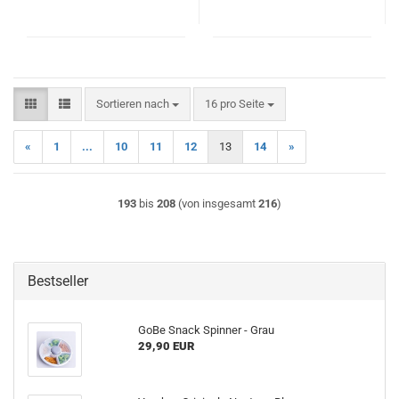
Sortieren nach
pro Seite
Sortieren nach
16 pro Seite
«
1
...
10
11
12
13
14
»
193
bis
208
(von insgesamt
216
)
Bestseller
GoBe Snack Spinner - Grau
29,90 EUR