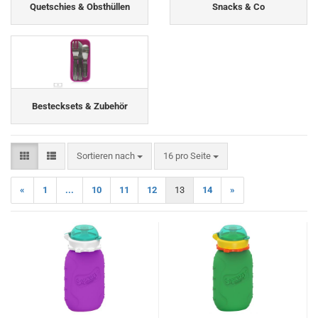
Quetschies & Obsthüllen
Snacks & Co
Bestecksets & Zubehör
Sortieren nach
pro Seite
Sortieren nach
16 pro Seite
«
1
...
10
11
12
13
14
»