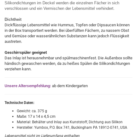
Silikondichtungen im Deckel werden die einzelnen Fächer in sich
verschlossen und ein Vermischen der Lebensmittel verhindert.
Dichtheit
Dickflüssige Lebensmittel wie Hummus, Topfen oder Dipsaucen können
in der Box transportiert werden. Bei überfüllten Fächern, zu nassem Obst
und Gemüse oder wasserähnlichen Substanzen kann jedoch Flüssigkeit
austreten.
Geschirrspüler geeignet
Das Inlay ist herausnehmbar und spülmaschinenfest. Die Außenbox sollte
händisch gewaschen werden, da zu heißes Spülen die Silikondichtungen
verziehen kann.
Unsere Altersempfehlung:
ab dem Kindergarten
Technische Daten:
Gewicht: ca. 375 g
17 x 14 x 4,5 cm
Maße:
Material: Behälter und Inlay aus Kunststoff, Dichtung aus Silikon
Hersteller: Yumbox, P.O. Box 741, Buckingham PA 18912-0741, USA
Lebensmittel nicht im Lieferumfang enthalten