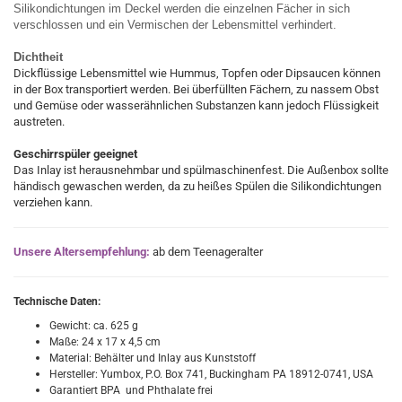
Silikondichtungen im Deckel werden die einzelnen Fächer in sich
verschlossen und ein Vermischen der Lebensmittel verhindert.
Dichtheit
Dickflüssige Lebensmittel wie Hummus, Topfen oder Dipsaucen können
in der Box transportiert werden. Bei überfüllten Fächern, zu nassem Obst
und Gemüse oder wasserähnlichen Substanzen kann jedoch Flüssigkeit
austreten.
Geschirrspüler geeignet
Das Inlay ist herausnehmbar und spülmaschinenfest. Die Außenbox sollte
händisch gewaschen werden, da zu heißes Spülen die Silikondichtungen
verziehen kann.
Unsere Altersempfehlung:
ab dem Teenageralter
Technische Daten:
Gewicht: ca. 625 g
Maße: 24 x 17 x 4,5 cm
Material: Behälter und Inlay aus Kunststoff
Hersteller: Yumbox, P.O. Box 741, Buckingham PA 18912-0741, USA
Garantiert BPA und Phthalate frei