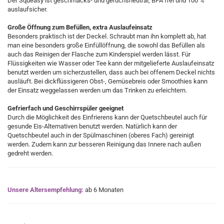
Der Squeasy ist geschmacks- und geruchsneutral, BPA frei und 100 %
auslaufsicher.
Große Öffnung zum Befüllen, extra Auslaufeinsatz
Besonders praktisch ist der Deckel. Schraubt man ihn komplett ab, hat
man eine besonders große Einfüllöffnung, die sowohl das Befüllen als
auch das Reinigen der Flasche zum Kinderspiel werden lässt. Für
Flüssigkeiten wie Wasser oder Tee kann der mitgelieferte Auslaufeinsatz
benutzt werden um sicherzustellen, dass auch bei offenem Deckel nichts
ausläuft. Bei dickflüssigeren Obst-, Gemüsebreis oder Smoothies kann
der Einsatz weggelassen werden um das Trinken zu erleichtern.
Gefrierfach und Geschirrspüler geeignet
Durch die Möglichkeit des Einfrierens kann der Quetschbeutel auch für
gesunde Eis-Alternativen benutzt werden. Natürlich kann der
Quetschbeutel auch in der Spülmaschinen (oberes Fach) gereinigt
werden. Zudem kann zur besseren Reinigung das Innere nach außen
gedreht werden.
Unsere Altersempfehlung:
ab 6 Monaten