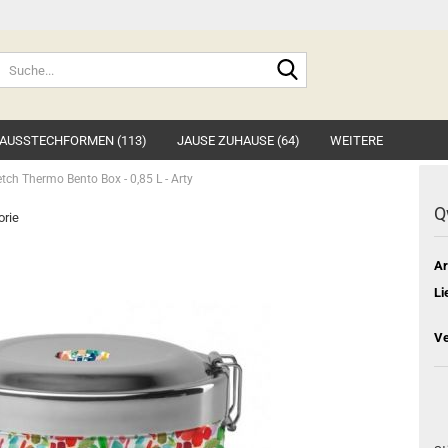
Suche...
AUSSTECHFORMEN (113)
JAUSE ZUHAUSE (64)
WEITERE
tch Thermo Bento Box - 0,85 L - Arty
Q
orie
Ar
Li
Ve