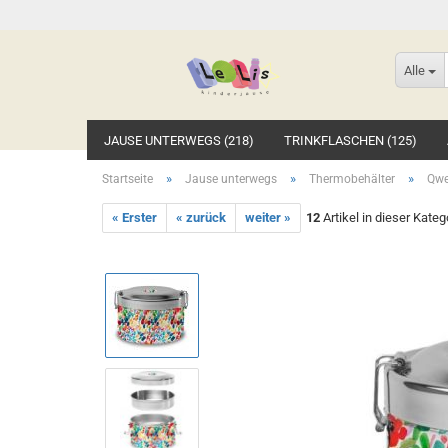
Alle
JAUSE UNTERWEGS (218)
TRINKFLASCHEN (125)
»
»
»
Startseite
Jause unterwegs
Thermobehälter
Qwe
« Erster
« zurück
weiter »
12
Artikel in dieser Kateg