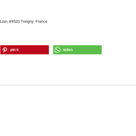
Lian, 89520 Treigny- France
pin it
teilen