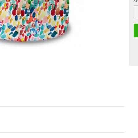
St
St