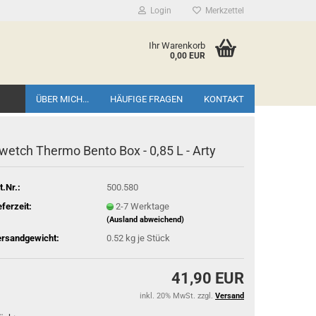
Login
Merkzettel
Ihr Warenkorb
0,00 EUR
ÜBER MICH...
HÄUFIGE FRAGEN
KONTAKT
wetch Thermo Bento Box - 0,85 L - Arty
t.Nr.:
500.580
eferzeit:
2-7 Werktage
(Ausland abweichend)
rsandgewicht:
0.52
kg je Stück
41,90 EUR
inkl. 20% MwSt. zzgl.
Versand