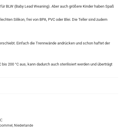
net für BLW (Baby Lead Weaning). Aber auch größere Kinder haben Spaß
hten Silikon, frei von BPA, PVC oder Blei. Die Teller sind zudem
verschiebt. Einfach die Trennwände andrücken und schon haftet der
C
bis 20
0 °C aus, kann dadurch auch sterilisiert werden und überträgt
VC
tbommel, Niederlande