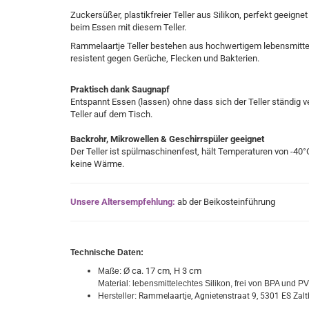
Zuckersüßer, plastikfreier Teller aus Silikon, perfekt geeig
beim Essen mit diesem Teller.
Rammelaartje Teller bestehen aus hochwertigem lebensmittelec
resistent gegen Gerüche, Flecken und Bakterien.
Praktisch dank Saugnapf
Entspannt Essen (lassen) ohne dass sich der Teller ständig 
Teller auf dem Tisch.
Backrohr, Mikrowellen & Geschirrspüler geeignet
Der Teller ist spülmaschinenfest, hält Temperaturen von -40
°
keine Wärme
.
Unsere Altersempfehlung:
ab der Beikosteinführung
Technische Daten:
ca. 17 cm, H 3 cm
Maße: Ø
Material: lebensmittelechtes Silikon, frei von BPA und P
Hersteller:
Rammelaartje, Agnietenstraat 9, 5301 ES Zal