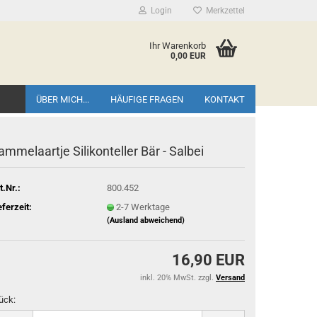
Login
Merkzettel
Ihr Warenkorb
0,00 EUR
ÜBER MICH...
HÄUFIGE FRAGEN
KONTAKT
ammelaartje Silikonteller Bär - Salbei
t.Nr.:
800.452
eferzeit:
2-7 Werktage
(Ausland abweichend)
16,90 EUR
inkl. 20% MwSt. zzgl.
Versand
ück: