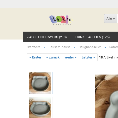
Alle
JAUSE UNTERWEGS (218)
TRINKFLASCHEN (125)
»
»
»
Startseite
Jause zuhause
Saugnapf-Teller
Rammel
« Erster
« zurück
weiter »
Letzter »
18
Artikel in