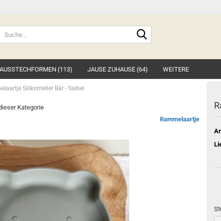
Suche...
AUSSTECHFORMEN (113)
JAUSE ZUHAUSE (64)
WEITERE
aartje Silikonteller Bär - Salbei
R
 dieser Kategorie
Rammelaartje
Ar
Li
St