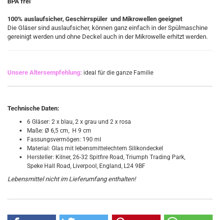
BPA frei
100% auslaufsicher, Geschirrspüler und Mikrowellen geeignet
Die Gläser sind auslaufsicher, können ganz einfach
in der Spülmaschine
gereinigt werden und ohne Deckel auch in der Mikrowelle erhitzt werden.
Unsere Altersempfehlung:
ideal für die ganze Familie
Technische Daten:
6 Gläser: 2 x blau, 2 x grau und 2 x rosa
Ø 6
Maße:
,5 cm, H 9 cm
Fassungsvermögen: 190 ml
Material: Glas mit lebensmittelechtem Silikondeckel
H
erste
ller: Kilner, 26-32 Spitfire Road, Triumph Trading Park,
Speke Hall Road, Liverpool, England, L24 9BF
Lebensmittel nicht im Lieferumfang enthalten!