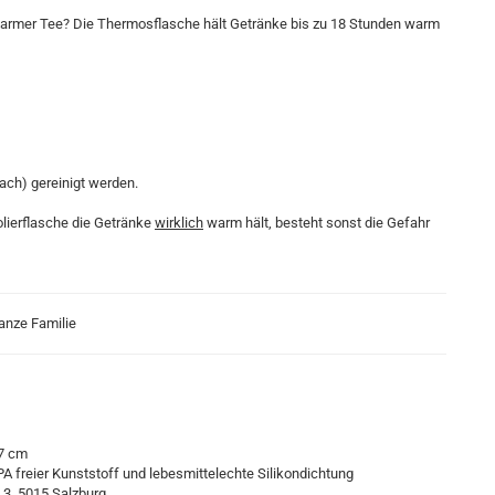
warmer Tee? Die Thermosflasche hält Getränke bis zu 18 Stunden warm
ch) gereinigt werden.
olierflasche die Getränke
wirklich
warm hält, besteht sonst die Gefahr
ganze Familie
27 cm
BPA freier Kunststoff und lebesmittelechte Silikondichtung
 3, 5015 Salzburg