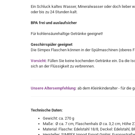
Ein Schluck kaltes Wasser, Mineralwasser oder doch lieber 
oder bis zu 24 Stunden kalt.
BPA frei und auslaufsicher
Für kohlensäurehaltige Getränke geeignet!
Geschirrspüler geeignet
Die Simpex Flaschen können in der Spülmaschinen (oberes Fa
Vorsicht:
Füllen Sie keine kochenden Getränke ein. Da die Is
sich an der Flüssigkeit zu verbrennen.
Unsere Altersempfehlung:
ab dem Kleinkinderalter - für die 
Technische Daten:
Gewicht: ca. 270 g
Maße:
Ø
ca. 7 cm, Flaschenhals
Ø ca. 3,2 cm, Höhe 
Material: Flasche: Edelstahl 18/8, Deckel: Edelstahl, 
Hersteller: SIMPEX Import Export GmbH, Europastraße