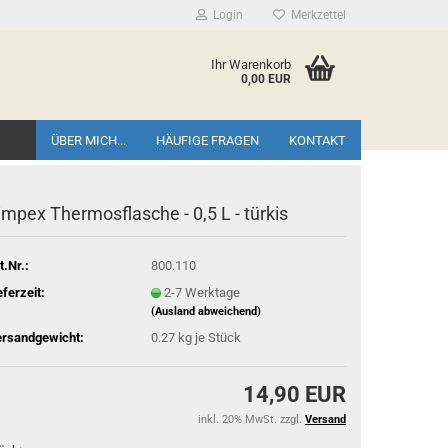
Login
Merkzettel
Ihr Warenkorb
0,00 EUR
ÜBER MICH...
HÄUFIGE FRAGEN
KONTAKT
impex Thermosflasche - 0,5 L - türkis
t.Nr.:
800.110
eferzeit:
2-7 Werktage
(Ausland abweichend)
rsandgewicht:
0.27
kg je Stück
14,90 EUR
inkl. 20% MwSt. zzgl.
Versand