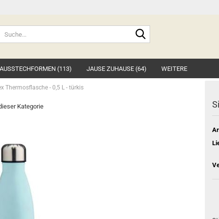
Suche...
AUSSTECHFORMEN (113)
JAUSE ZUHAUSE (64)
WEITERE
x Thermosflasche - 0,5 L - türkis
S
 dieser Kategorie
Ar
Li
Ve