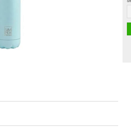
St
St