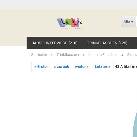
Alle
JAUSE UNTERWEGS (218)
TRINKFLASCHEN (125)
»
»
»
Startseite
Trinkflaschen
Isolierte Flaschen
Simpe
« Erster
« zurück
weiter »
Letzter »
43
Artikel in