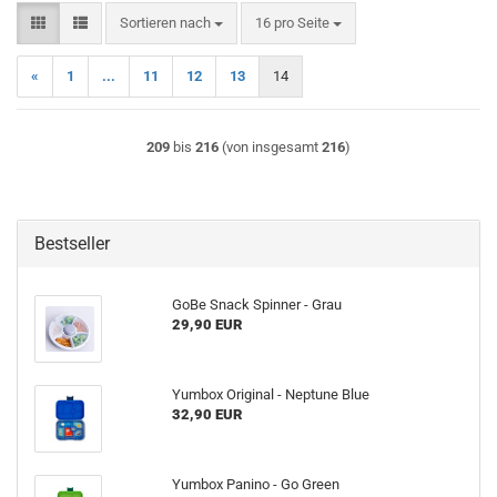
Sortieren nach
pro Seite
Sortieren nach
16 pro Seite
«
1
...
11
12
13
14
209
bis
216
(von insgesamt
216
)
Bestseller
GoBe Snack Spinner - Grau
29,90 EUR
Yumbox Original - Neptune Blue
32,90 EUR
Yumbox Panino - Go Green