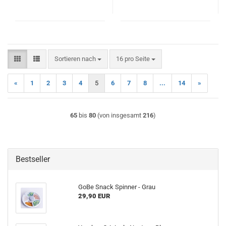
Sortieren nach
pro Seite
Sortieren nach
16 pro Seite
«
1
2
3
4
5
6
7
8
...
14
»
65
bis
80
(von insgesamt
216
)
Bestseller
GoBe Snack Spinner - Grau
29,90 EUR