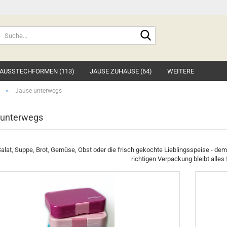
Suche...
AUSSTECHFORMEN (113)
JAUSE ZUHAUSE (64)
WEITERE
»
Jause unterwegs
 unterwegs
Salat, Suppe, Brot, Gemüse, Obst oder die frisch gekochte Lieblingsspeise - de
richtigen Verpackung bleibt alles 