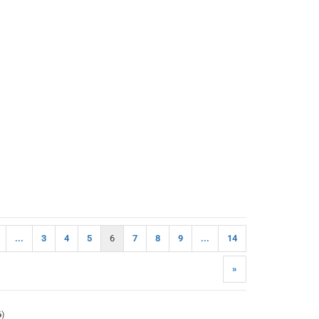
...
3
4
5
6
7
8
9
...
14
»
6
)