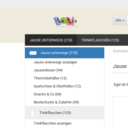
Alle
JAUSE UNTERWEGS (218)
TRINKFLASCHEN (125)
Startseite
Jause unterwegs (218)
Jause unterwegs anzeigen
Jause
Jausenboxen (94)
Thermobehälter (12)
Egal ob 
Quetschies & Obsthüllen (12)
Snacks & Co (84)
Bestecksets & Zubehör (39)
Trinkflaschen (125)
Trinkflaschen anzeigen