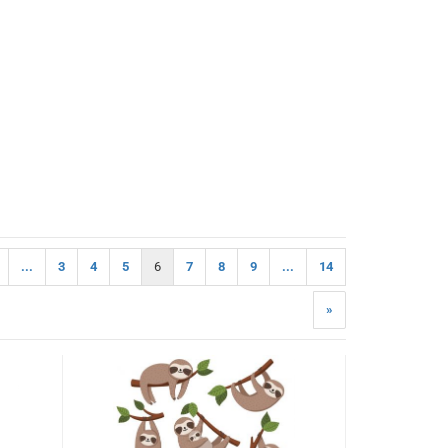
...
3
4
5
6
7
8
9
...
14
»