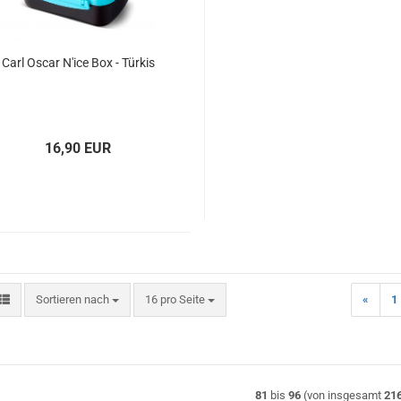
Carl Oscar N'ice Box - Türkis
16,90 EUR
Sortieren nach
pro Seite
Sortieren nach
16 pro Seite
«
1
81
bis
96
(von insgesamt
21