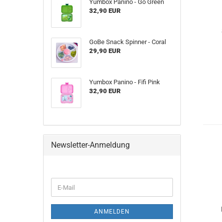
Yumbox Panino - Go Green
32,90 EUR
GoBe Snack Spinner - Coral
29,90 EUR
Yumbox Panino - Fifi Pink
32,90 EUR
Newsletter-Anmeldung
WEITER
E-
ZUR
Mail
NEWSLETTER-
ANMELDUNG
ANMELDEN