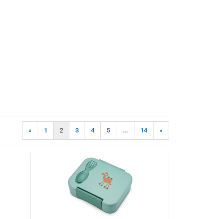
«
1
2
3
4
5
...
14
»