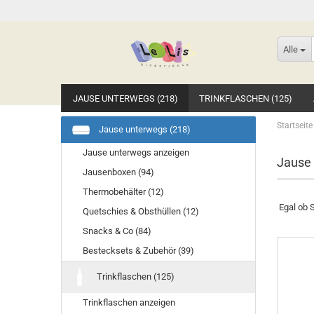
Alle
JAUSE UNTERWEGS (218)
TRINKFLASCHEN (125)
Startseite
Jause unterwegs (218)
Jause unterwegs anzeigen
Jause
Jausenboxen (94)
Thermobehälter (12)
Egal ob 
Quetschies & Obsthüllen (12)
Snacks & Co (84)
Bestecksets & Zubehör (39)
Trinkflaschen (125)
Trinkflaschen anzeigen