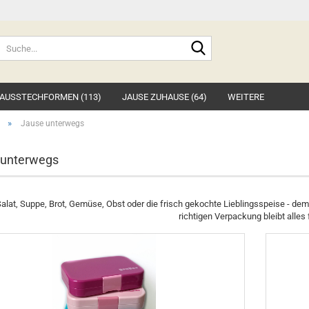
Suche...
AUSSTECHFORMEN (113)
JAUSE ZUHAUSE (64)
WEITERE
»
Jause unterwegs
 unterwegs
Salat, Suppe, Brot, Gemüse, Obst oder die frisch gekochte Lieblingsspeise - de
richtigen Verpackung bleibt alles 