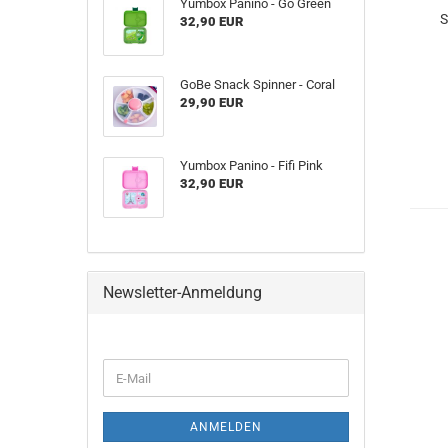
Yumbox Panino - Go Green
S
32,90 EUR
GoBe Snack Spinner - Coral
29,90 EUR
Yumbox Panino - Fifi Pink
32,90 EUR
Newsletter-Anmeldung
WEITER
E-
ZUR
Mail
NEWSLETTER-
ANMELDUNG
ANMELDEN