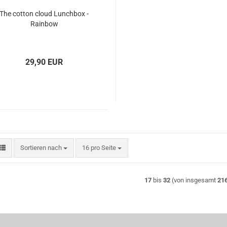
The cotton cloud Lunchbox -
Rainbow
29,90 EUR
Sortieren nach
pro Seite
Sortieren nach
16 pro Seite
17
bis
32
(von insgesamt
21